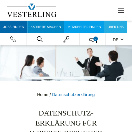
JOBS FINDEN
KARRIERE MACHEN
MITARBEITER FINDEN
ÜBER UNS
0
DE
Home
/
Datenschutzerklärung
DATENSCHUTZ­
ERKLÄRUNG FÜR