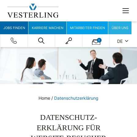
JOBS FINDEN
KARRIERE MACHEN
MITARBEITER FINDEN
ÜBER UNS
0
DE
Home
/
Datenschutzerklärung
DATENSCHUTZ­
ERKLÄRUNG FÜR