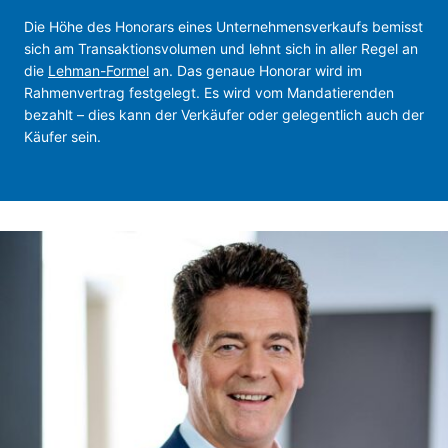
Die Höhe des Honorars eines Unternehmensverkaufs bemisst
sich am Transaktionsvolumen und lehnt sich in aller Regel an
die
Lehman-Formel
an. Das genaue Honorar wird im
Rahmenvertrag festgelegt. Es wird vom Mandatierenden
bezahlt – dies kann der Verkäufer oder gelegentlich auch der
Käufer sein.