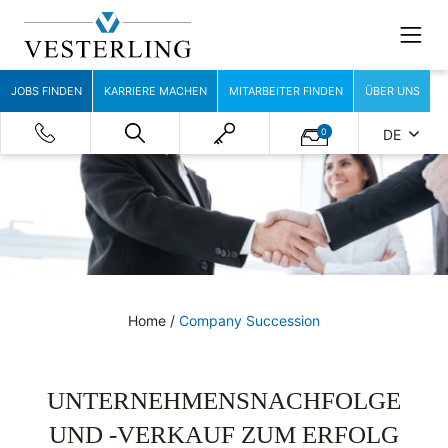
JOBS FINDEN
KARRIERE MACHEN
MITARBEITER FINDEN
ÜBER UNS
0
DE
Home
/
Company Succession
UNTERNEHMENSNACHFOLGE
UND -VERKAUF ZUM ERFOLG