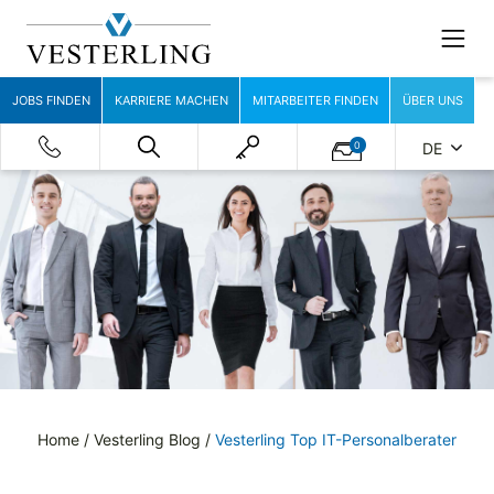
JOBS FINDEN
KARRIERE MACHEN
MITARBEITER FINDEN
ÜBER UNS
0
DE
Home
/
Vesterling Blog
/
Vesterling Top IT-Personalberater