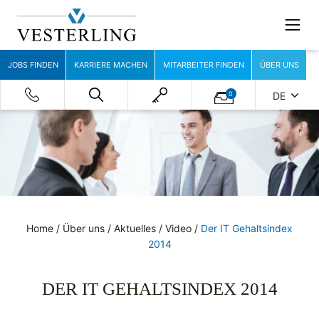
JOBS FINDEN
KARRIERE MACHEN
MITARBEITER FINDEN
ÜBER UNS
0
DE
Home
/
Über uns
/
Aktuelles
/
Video
/
Der IT Gehaltsindex
2014
DER IT GEHALTSINDEX 2014