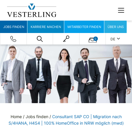
JOBS FINDEN
KARRIERE MACHEN
MITARBEITER FINDEN
ÜBER UNS
DE
0
Home
/
Jobs finden
/
Consultant SAP CO | Migration nach
S/4HANA, H4S4 | 100% HomeOffice in NRW möglich (mwd)