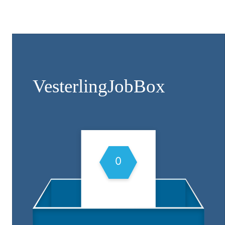
Vesterling­JobBox
0