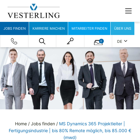
JOBS FINDEN
KARRIERE MACHEN
MITARBEITER FINDEN
ÜBER UNS
DE
0
Home
/
Jobs finden
/
MS Dynamics 365 Projektleiter |
Fertigungsindustrie | bis 80% Remote möglich, bis 85.000 €
(mwd)