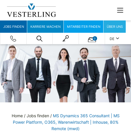
JOBS FINDEN
KARRIERE MACHEN
MITARBEITER FINDEN
ÜBER UNS
DE
0
Home
/
Jobs finden
/
MS Dynamics 365 Consultant | MS
Power Platform, O365, Warenwirtschaft | Inhouse, 80%
Remote (mwd)