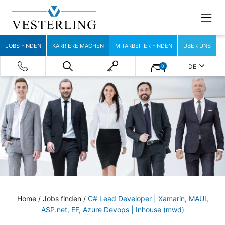
JOBS FINDEN
KARRIERE MACHEN
MITARBEITER FINDEN
ÜBER UNS
DE
0
Home
/
Jobs finden
/
C# Lead Developer | Xamarin, MAUI,
ASP.net, EF, Azure Devops | Inhouse (mwd)