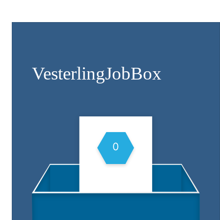
Vesterling­JobBox
0