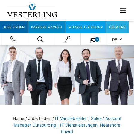
JOBS FINDEN
KARRIERE MACHEN
MITARBEITER FINDEN
ÜBER UNS
DE
0
Home
/
Jobs finden
/
IT Vertriebsleiter / Sales / Account
Manager Outsourcing | IT Dienstleistungen, Nearshore
(mwd)