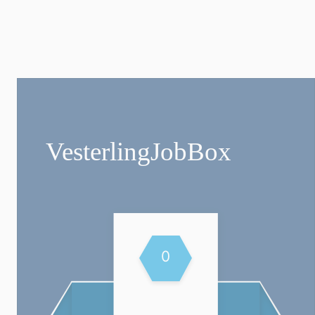
Vesterling­JobBox
0