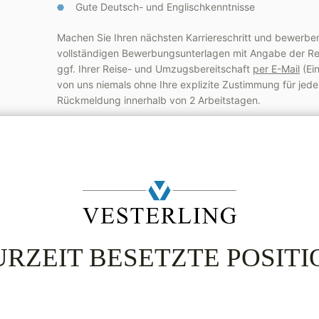
Gute Deutsch- und Englischkenntnisse
Machen Sie Ihren nächsten Karriereschritt und bewerben 
vollständigen Bewerbungsunterlagen mit Angabe der Re
ggf. Ihrer Reise- und Umzugsbereitschaft
per E-Mail
(Ein
von uns niemals ohne Ihre explizite Zustimmung für jeden 
Rückmeldung innerhalb von 2 Arbeitstagen.
Online bewerben
Teilen per E-Mail
Teilen per 
URZEIT BESETZTE POSITI