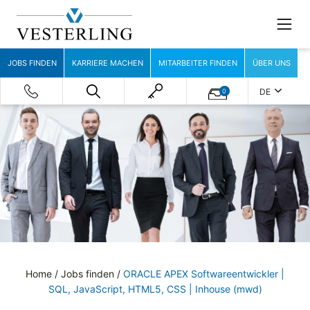
JOBS FINDEN
KARRIERE MACHEN
MITARBEITER FINDEN
ÜBER UNS
DE
0
Home
/
Jobs finden
/
ORACLE APEX Softwareentwickler |
SQL, JavaScript, HTML5, CSS | Inhouse (mwd)