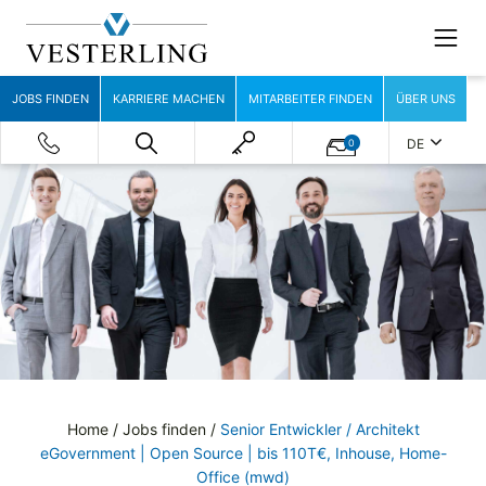
JOBS FINDEN
KARRIERE MACHEN
MITARBEITER FINDEN
ÜBER UNS
DE
0
Home
/
Jobs finden
/
Senior Entwickler / Architekt
eGovernment | Open Source | bis 110T€, Inhouse, Home-
Office (mwd)