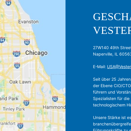
GESCH
VESTE
27W140 49th Street
Naperville, IL 6056
E-Mail:
USA@Vester
Seit über 25 Jahren 
der Ebene CIO/CTO b
führern und Vorstän
Spezialisten für di
technologischem Hi
Unsere Stärke ist e
branchen­über­greif
Führungskräfte zu 