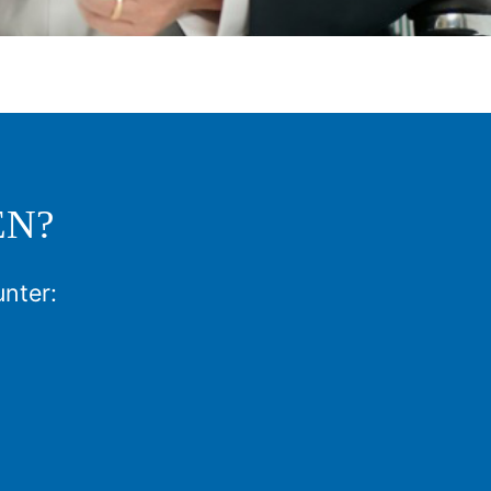
EN?
unter: