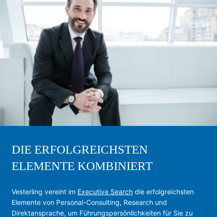
DIE ERFOLGREICHSTEN
ELEMENTE KOMBINIERT
Vesterling vereint im
Executive Search
die erfolgreichsten
Elemente von Personal-Consulting, Research und
Direktansprache, um Führungspersönlichkeiten für Sie zu