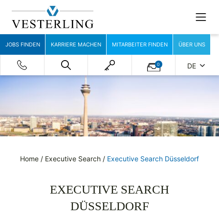
JOBS FINDEN
KARRIERE MACHEN
MITARBEITER FINDEN
ÜBER UNS
0
DE
Home
/
Executive Search
/
Executive Search Düsseldorf
EXECUTIVE SEARCH
DÜSSELDORF