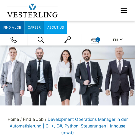
FIND A JOB
CAREER
ABOUT US
EN
0
Home
/
Find a Job
/
Development Operations Manager in der
Automatisierung | C++, C#, Python, Steuerungen | Inhouse
(mwd)