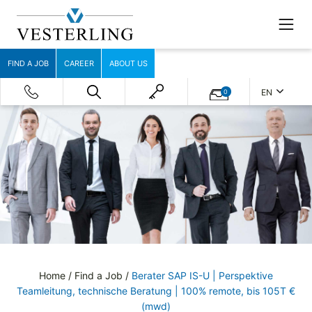
FIND A JOB
CAREER
ABOUT US
EN
0
Home
/
Find a Job
/
Berater SAP IS-U | Perspektive
Teamleitung, technische Beratung | 100% remote, bis 105T €
(mwd)