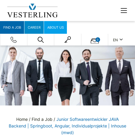
FIND A JOB
CAREER
ABOUT US
EN
0
Home
/
Find a Job
/
Junior Softwareentwickler JAVA
Backend | Springboot, Angular, Individualprojekte | Inhouse
(mwd)