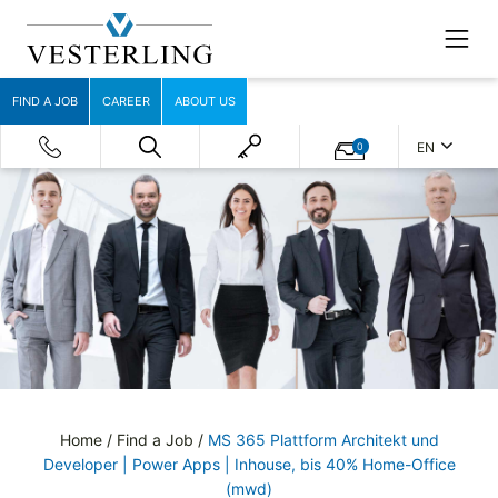
FIND A JOB
CAREER
ABOUT US
EN
0
Home
/
Find a Job
/
MS 365 Plattform Architekt und
Developer | Power Apps | Inhouse, bis 40% Home-Office
(mwd)