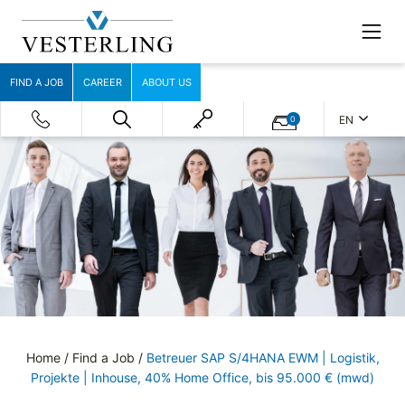
FIND A JOB
CAREER
ABOUT US
EN
0
Home
/
Find a Job
/
Betreuer SAP S/4HANA EWM | Logistik,
Projekte | Inhouse, 40% Home Office, bis 95.000 € (mwd)