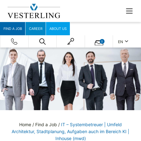
FIND A JOB
CAREER
ABOUT US
EN
0
Home
/
Find a Job
/
IT – Systembetreuer | Umfeld
Architektur, Stadtplanung, Aufgaben auch im Bereich KI |
Inhouse (mwd)