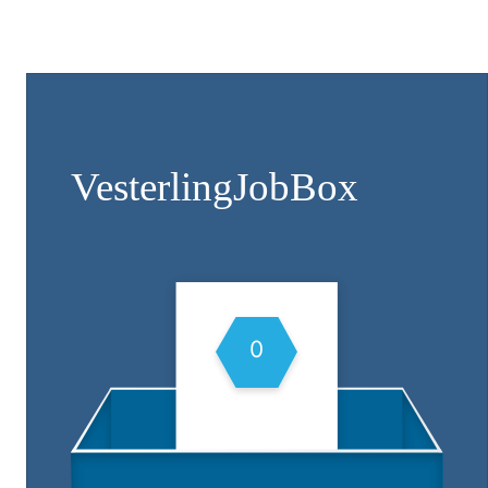
Vesterling­JobBox
0