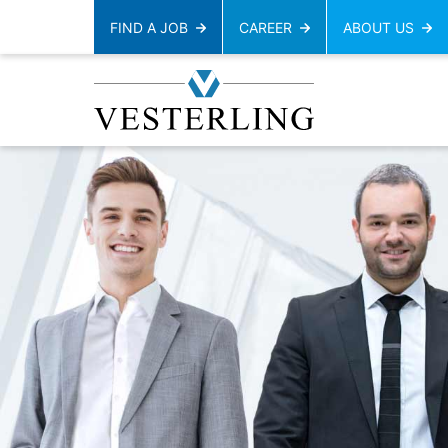
FIND A JOB
CAREER
ABOUT US