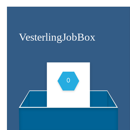
Vesterling­JobBox
0