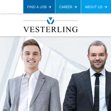
FIND A JOB
CAREER
ABOUT US