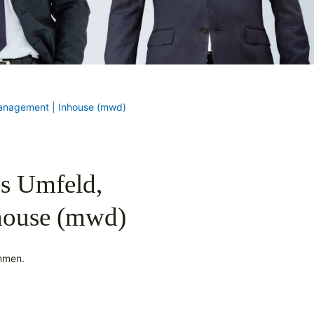
-Management | Inhouse (mwd)
es Umfeld,
house (mwd)
ehmen.