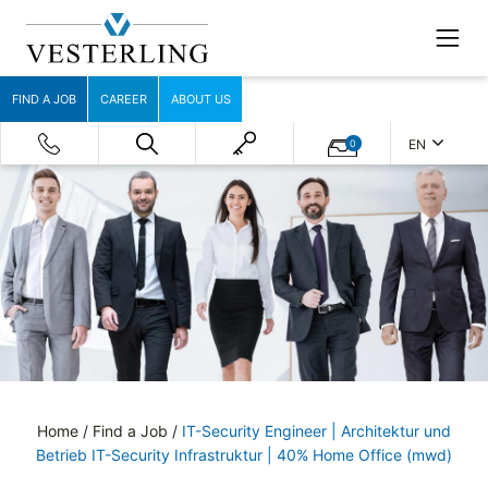
FIND A JOB
CAREER
ABOUT US
EN
0
Home
/
Find a Job
/
IT-Security Engineer | Architektur und
Betrieb IT-Security Infrastruktur | 40% Home Office (mwd)