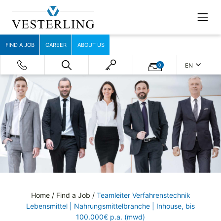
FIND A JOB
CAREER
ABOUT US
EN
0
Home
/
Find a Job
/
Teamleiter Verfahrenstechnik
Lebensmittel | Nahrungsmittelbranche | Inhouse, bis
100.000€ p.a. (mwd)