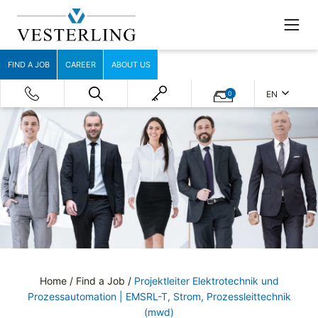
FIND A JOB
CAREER
ABOUT US
EN
0
Home
/
Find a Job
/
Projektleiter Elektrotechnik und
Prozessautomation | EMSRL-T, Strom, Prozessleittechnik
(mwd)