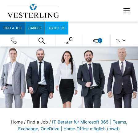
FIND A JOB
CAREER
ABOUT US
EN
0
Home
/
Find a Job
/
IT-Berater für Microsoft 365 | Teams,
Exchange, OneDrive | Home Office möglich (mwd)