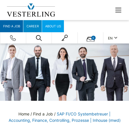
FIND A JOB
CAREER
ABOUT US
EN
0
Home
/
Find a Job
/
SAP FI/CO Systembetreuer |
Accounting, Finance, Controlling, Prozesse | Inhouse (mwd)