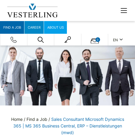
FIND A JOB
CAREER
ABOUT US
EN
0
Home
/
Find a Job
/
Sales Consultant Microsoft Dynamics
365 | MS 365 Business Central, ERP – Dienstleistungen
(mwd)