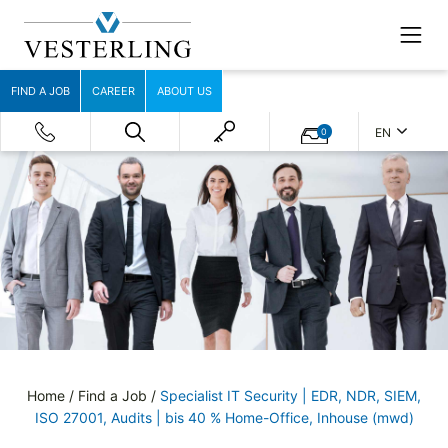
FIND A JOB
CAREER
ABOUT US
EN
0
Home
/
Find a Job
/
Specialist IT Security | EDR, NDR, SIEM,
ISO 27001, Audits | bis 40 % Home-Office, Inhouse (mwd)