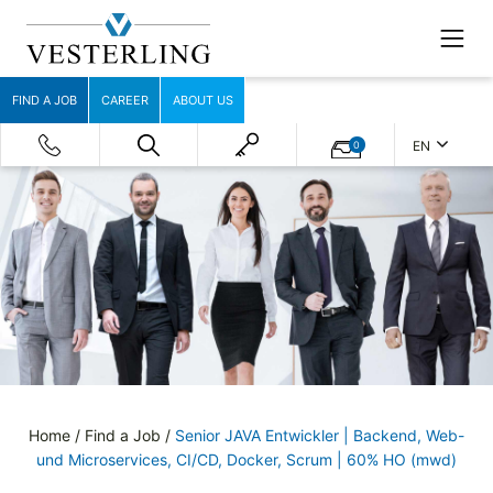
FIND A JOB
CAREER
ABOUT US
EN
0
Home
/
Find a Job
/
Senior JAVA Entwickler | Backend, Web-
und Microservices, CI/CD, Docker, Scrum | 60% HO (mwd)