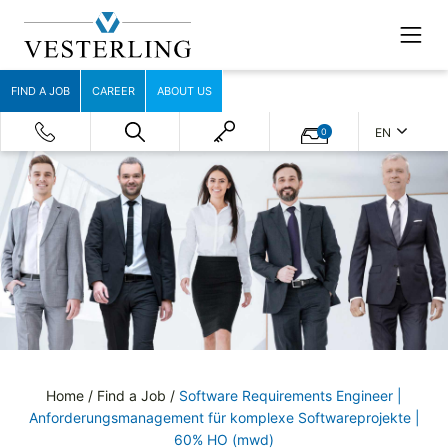
FIND A JOB
CAREER
ABOUT US
EN
0
Home
/
Find a Job
/
Software Requirements Engineer |
Anforderungsmanagement für komplexe Softwareprojekte |
60% HO (mwd)