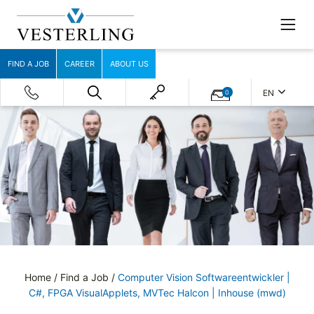
FIND A JOB
CAREER
ABOUT US
EN
0
Home
/
Find a Job
/
Computer Vision Softwareentwickler |
C#, FPGA VisualApplets, MVTec Halcon | Inhouse (mwd)