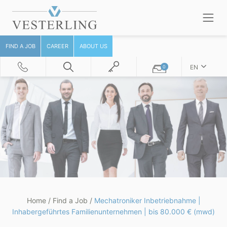
FIND A JOB
CAREER
ABOUT US
EN
0
Home
/
Find a Job
/
Mechatroniker Inbetriebnahme |
Inhabergeführtes Familienunternehmen | bis 80.000 € (mwd)