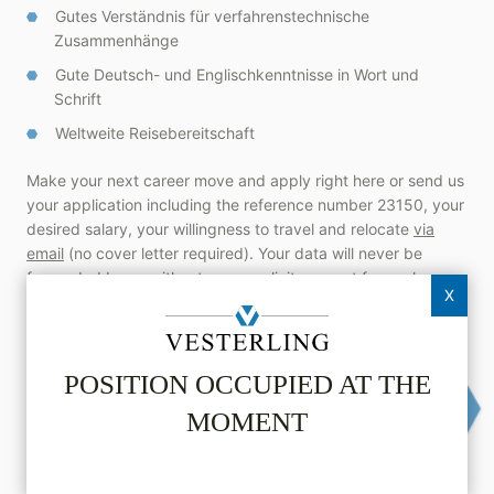
Gutes Verständnis für verfahrenstechnische
Zusammenhänge
Gute Deutsch- und Englischkenntnisse in Wort und
Schrift
Weltweite Reisebereitschaft
Make your next career move and apply right here or send us
your application including the reference number 23150, your
desired salary, your willingness to travel and relocate
via
email
(no cover letter required). Your data will never be
forwarded by us without your explicit consent for each
X
individual case.
Apply online now
Vesterling­JobBox
POSITION OCCUPIED AT THE
MOMENT
Share via E-Mail