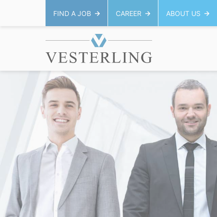
FIND A JOB
CAREER
ABOUT US