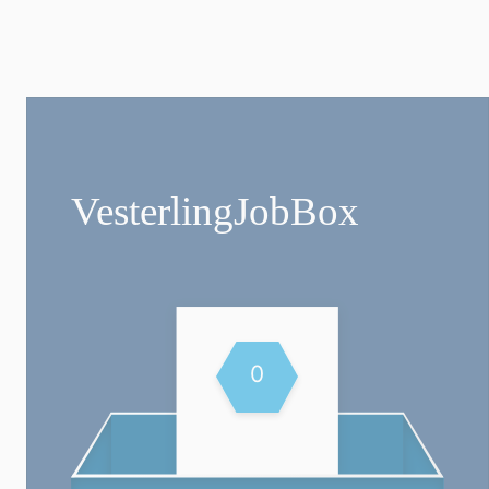
Vesterling­JobBox
0