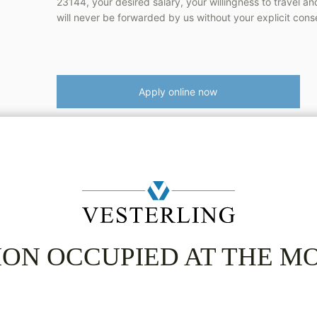
23144, your desired salary, your willingness to travel a
will never be forwarded by us without your explicit cons
Apply online now
Share via E-Mail
Share via 
ION OCCUPIED AT THE 