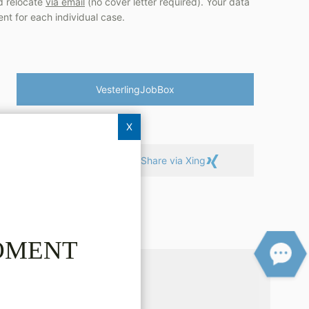
nd relocate
via email
(no cover letter required). Your data
ent for each individual case.
Vesterling­JobBox
X
Linkedin
Share via Xing
MOMENT