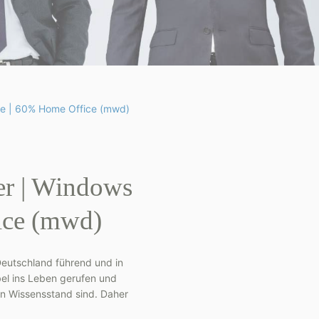
rie | 60% Home Office (mwd)
er | Windows
ice (mwd)
 Deutschland führend und in
bel ins Leben gerufen und
sten Wissensstand sind. Daher