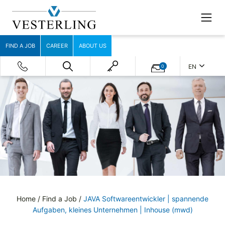
FIND A JOB
CAREER
ABOUT US
EN
0
Home
/
Find a Job
/
JAVA Softwareentwickler | spannende
Aufgaben, kleines Unternehmen | Inhouse (mwd)