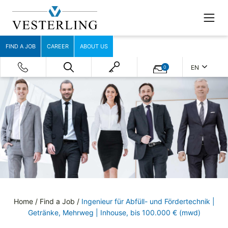
FIND A JOB
CAREER
ABOUT US
EN
0
Home
/
Find a Job
/
Ingenieur für Abfüll- und Fördertechnik |
Getränke, Mehrweg | Inhouse, bis 100.000 € (mwd)