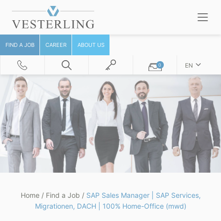
FIND A JOB
CAREER
ABOUT US
EN
0
Home
/
Find a Job
/
SAP Sales Manager | SAP Services,
Migrationen, DACH | 100% Home-Office (mwd)