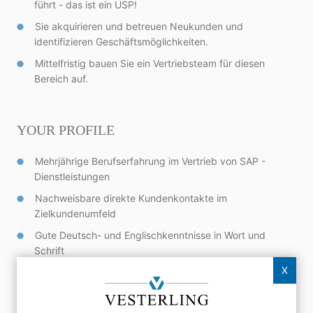
führt - das ist ein USP!
Sie akquirieren und betreuen Neukunden und
identifizieren Geschäftsmöglichkeiten.
Mittelfristig bauen Sie ein Vertriebsteam für diesen
Bereich auf.
YOUR PROFILE
Mehrjährige Berufserfahrung im Vertrieb von SAP -
Dienstleistungen
Nachweisbare direkte Kundenkontakte im
Zielkundenumfeld
Gute Deutsch- und Englischkenntnisse in Wort und
Schrift
X
Make your next career move and apply right here or send us
your application including the reference number 22902, your
desired salary, your willingness to travel and relocate
via