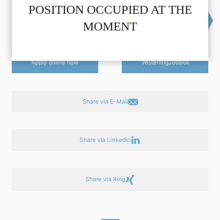
POSITION OCCUPIED AT THE
email
(no cover letter required). Your data will never be
forwarded by us without your explicit consent for each
MOMENT
individual case.
Apply online now
Vesterling­JobBox
Share via E-Mail
Share via Linkedin
Share via Xing