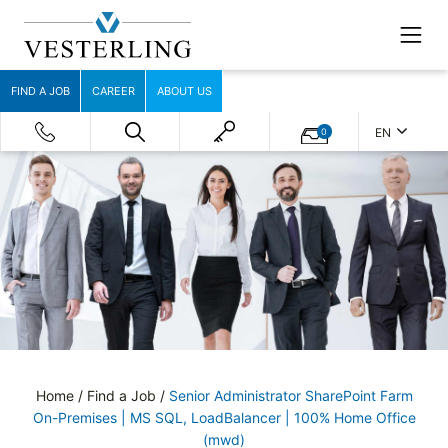
FIND A JOB
CAREER
ABOUT US
EN
0
Home
/
Find a Job
/
Senior Administrator SharePoint Farm
On-Premises | MS SQL, LoadBalancer | 100% Home Office
(mwd)