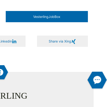
Vesterling­JobBox
Linkedin
Share via Xing
RLING