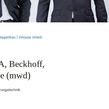
anlagenbau | Inhouse (mwd)
A, Beckhoff,
use (mwd)
erungstechnik.