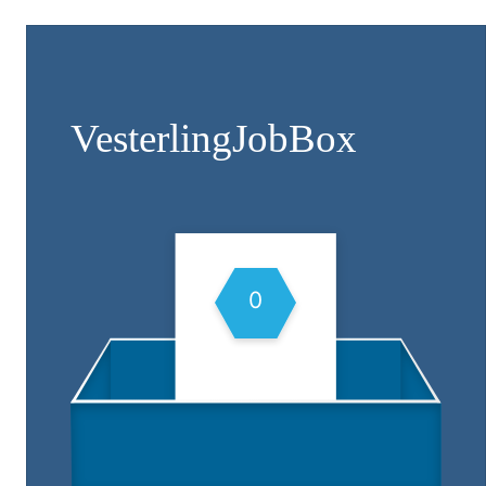
Vesterling­JobBox
0