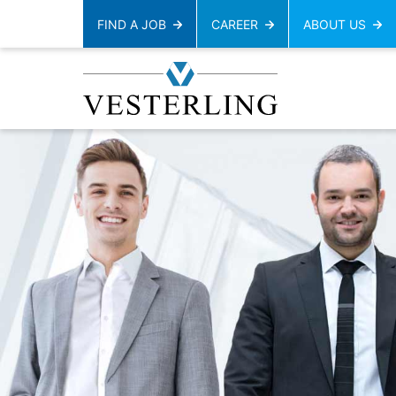
FIND A JOB
CAREER
ABOUT US