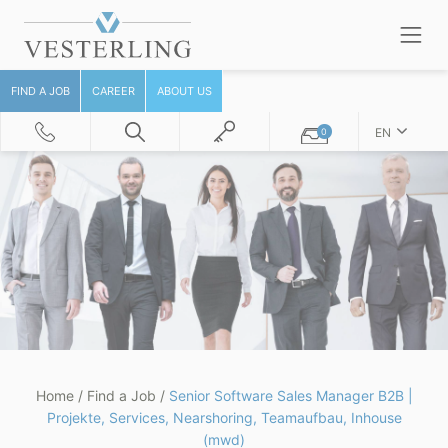
FIND A JOB
CAREER
ABOUT US
EN
0
Home
/
Find a Job
/
Senior Software Sales Manager B2B |
Projekte, Services, Nearshoring, Teamaufbau, Inhouse
(mwd)