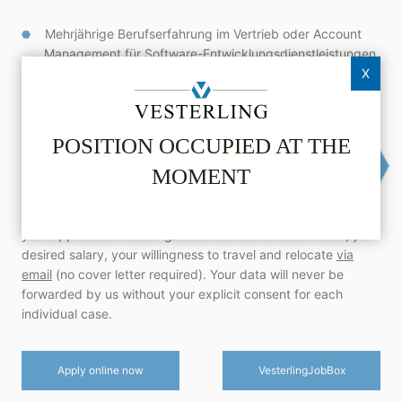
Mehrjährige Berufserfahrung im Vertrieb oder Account
Management für Software-Entwicklungsdienstleistungen.
X
Überzeugungsstärke, Abschlusssicherheit und
Souveränität im Umgang mit Menschen.
Führungsfähigkeit.
POSITION OCCUPIED AT THE
Gute Deutsch- und Englischkenntnisse in Wort und
MOMENT
Schrift.
Make your next career move and apply right here or send us
your application including the reference number 22698, your
desired salary, your willingness to travel and relocate
via
email
(no cover letter required). Your data will never be
forwarded by us without your explicit consent for each
individual case.
Apply online now
Vesterling­JobBox