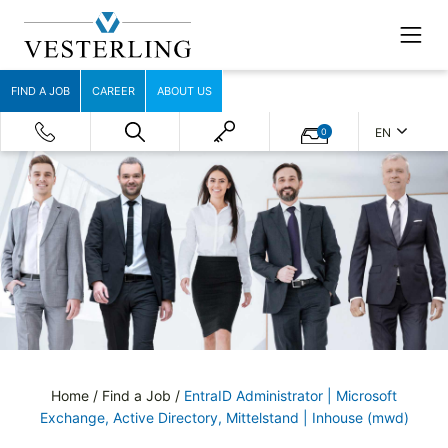
FIND A JOB
CAREER
ABOUT US
EN
0
Home
/
Find a Job
/
EntraID Administrator | Microsoft
Exchange, Active Directory, Mittelstand | Inhouse (mwd)