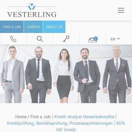
FIND A JOB
CAREER
ABOUT US
EN
0
Home
/
Find a Job
/
Kredit-Analyst Gewerbekredite |
Kreditprüfung, Bonitätsprüfung, Prozessoptimierungen | 60%
HO (mwd)