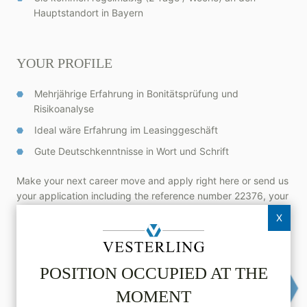
Hauptstandort in Bayern
YOUR PROFILE
Mehrjährige Erfahrung in Bonitätsprüfung und
Risikoanalyse
Ideal wäre Erfahrung im Leasinggeschäft
Gute Deutschkenntnisse in Wort und Schrift
Make your next career move and apply right here or send us
your application including the reference number 22376, your
desired salary, your willingness to travel and relocate
via
X
email
(no cover letter required). Your data will never be
forwarded by us without your explicit consent for each
individual case.
POSITION OCCUPIED AT THE
MOMENT
Apply online now
Vesterling­JobBox