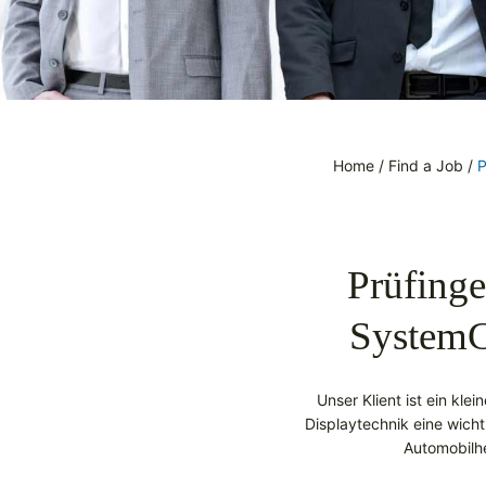
Home
/
Find a Job
/
P
Prüfinge
SystemC
Unser Klient ist ein kle
Displaytechnik eine wichti
Automobilhe