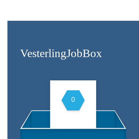
Vesterling­JobBox
0