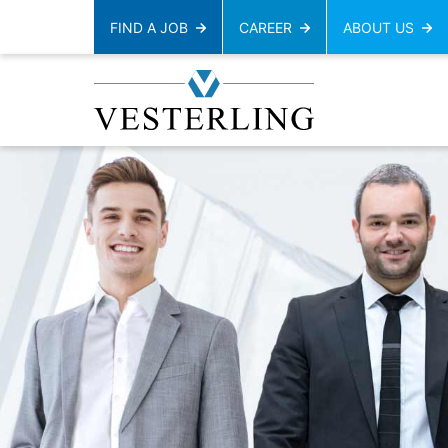
FIND A JOB
CAREER
ABOUT US