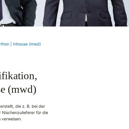
Python | Inhouse (mwd)
fikation,
se (mwd)
stellt, die z. B. bei der
r Nischenzulieferer für die
m verweisen.