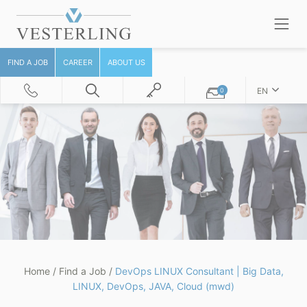
FIND A JOB
CAREER
ABOUT US
EN
0
Home
/
Find a Job
/
DevOps LINUX Consultant | Big Data,
LINUX, DevOps, JAVA, Cloud (mwd)