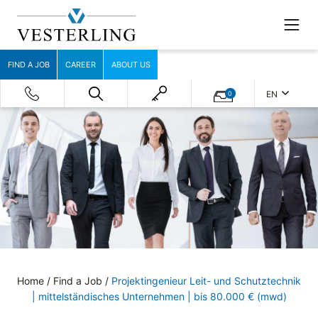
FIND A JOB
CAREER
ABOUT US
EN
0
Home
/
Find a Job
/
Projektingenieur Leit- und Schutztechnik
| mittelständisches Unternehmen | bis 80.000 € (mwd)