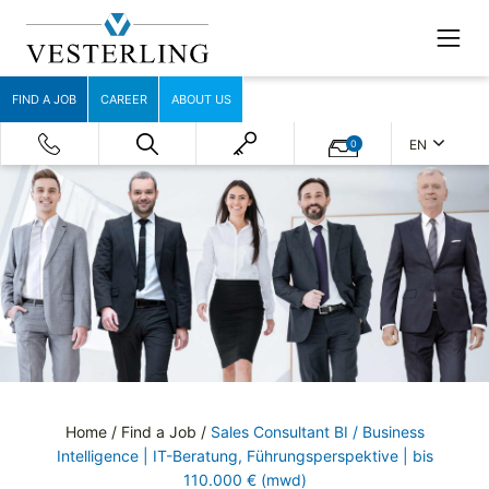
FIND A JOB
CAREER
ABOUT US
EN
0
Home
/
Find a Job
/
Sales Consultant BI / Business
Intelligence | IT-Beratung, Führungsperspektive | bis
110.000 € (mwd)